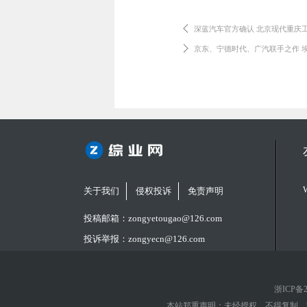
深蓝汽车官方确认 北京现代重庆
京东、宁德时代、广汽联手之作 埃安
关于我们
侵权投诉
免责声明
投稿邮箱：zongyetougao@126.com
投诉举报：zongyecn@126.com
浙ICP备2
本站郑重声明：未经授权，不得复制、