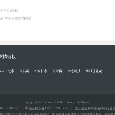
工厂已完成换标
UT super首批车主交付
友情链接
Win11之家
金桔网
AI科技家
财评网
金综科技
商财进化论
Copyright © 2026 Zongye.CN Inc. Powered by
Discuz!
021013987号-1
丨
浙公网安备33078202003195号
丨
浙江省互联网违法和不良信息
转载或以其他方式使用本网站的内容。综业网及授权的第三方信息提供者竭力确保数