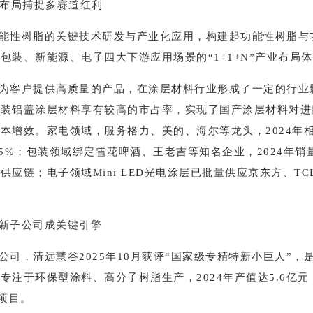
N”布局捕捉多赛道红利
能性树脂的关键技术研发与产业化应用，构建起功能性树脂与
包装、新能源、电子四大下游应用场景的“1+1+N”产业布局
为客户提供高质量的产品，在涂层材料行业形成了一定的行业
包装铝盖涂层材料享有较高的市占率，实现了国产涂层材料对进
本增效。家电领域，服务格力、美的、海尔等龙头，2024年相关
1.5%；包装领域绑定雪花啤酒、王老吉等知名企业，2024年销
供应链；电子领域Mini LED光电涂层已批量供应京东方、T
新子公司成关键引擎
公司，清远慧谷2025年10月获评“国家级专精特新小巨人”，
注于环保型涂料、高分子树脂生产，2024年产值达5.6亿元，
心项目。