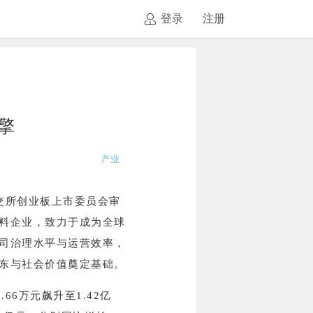
登录
注册
擎
产业
交所创业板上市委员会审
料企业，致力于成为全球
司治理水平与运营效率，
东与社会价值奠定基础。
.66万元飙升至1.42亿