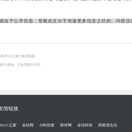
源自于公开信息，登载此文出于传递更多信息之目的。内容仅
册资本1亿元发力集成电路
股份，不会导致公司控制权发生变更
友情链接
Win11之家
金桔网
AI科技家
财评网
金综科技
商财进化论