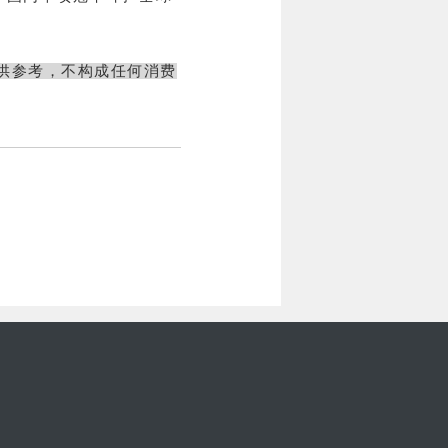
供参考，不构成任何消费