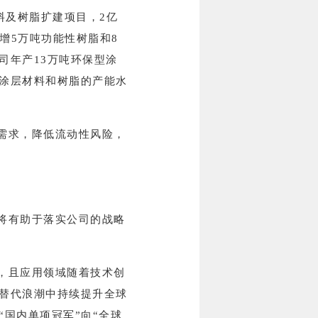
料及树脂扩建项目，2亿
增5万吨功能性树脂和8
司年产13万吨环保型涂
涂层材料和树脂的产能水
需求，降低流动性风险，
将有助于落实公司的战略
，且应用领域随着技术创
替代浪潮中持续提升全球
国内单项冠军”向“全球