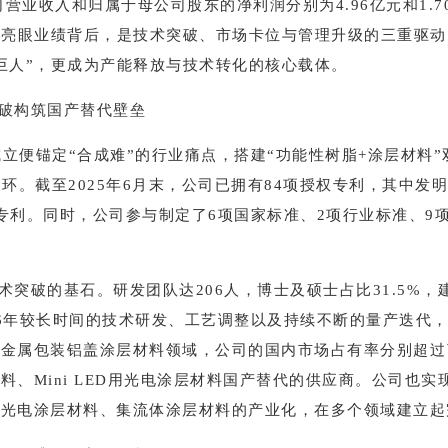
司营业收入和归属于母公司股东的净利润分别为4.96亿元和1.
%。这份亮眼业绩背后，是技术突破、市场卡位与管理升级的三重
巨人”，更成为产能释放与技术转化的核心载体。
破构筑国产替代壁垒
成立便锚定“合成难”的行业痛点，搭建“功能性树脂+涂层材料
环。截至2025年6月末，公司已拥有84项授权专利，其中发明
专利。同时，公司参与制定了6项国家标准、2项行业标准、9
术突破的基石。研发团队达206人，博士及硕士占比31.5%
6年较长时间的技术研发、工艺调整以及持续不断的量产迭代
金属包装铝盖涂层材料领域，公司的国内市场占有率分别超过了
料、Mini LED用光电涂层材料国产替代的供应商。公司也
、光电涂层材料、集流体涂层材料的产业化，在多个领域建立起