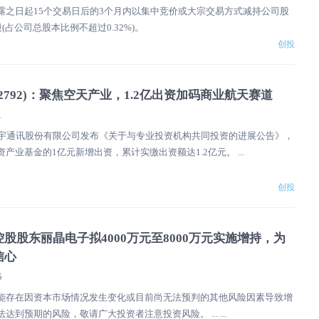
露之日起15个交易日后的3个月内以集中竞价或大宗交易方式减持公司股
(占公司总股本比例不超过0.32%)。
创投
02792)：聚焦空天产业，1.2亿出资加码商业航天赛道
1
通宇通讯股份有限公司发布《关于与专业投资机构共同投资的进展公告》，
产业基金的1亿元新增出资，累计实缴出资额达1.2亿元。 ...
创投
股股东丽晶电子拟4000万元至8000万元实施增持，为
信心
5
能存在因资本市场情况发生变化或目前尚无法预判的其他风险因素导致增
达到预期的风险，敬请广大投资者注意投资风险。 ... ...