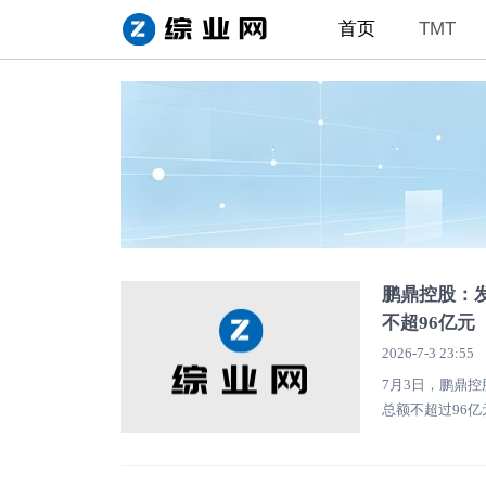
首页
TMT
鹏鼎控股：发
不超96亿元
2026-7-3 23:55
7月3日，鹏鼎
总额不超过96
项目”。 ...